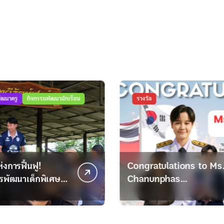
รางวัล
ราง
Congratulations to Ms.
Cong
Chanunphas
Aynt
Chaithaviitanasak
Chai