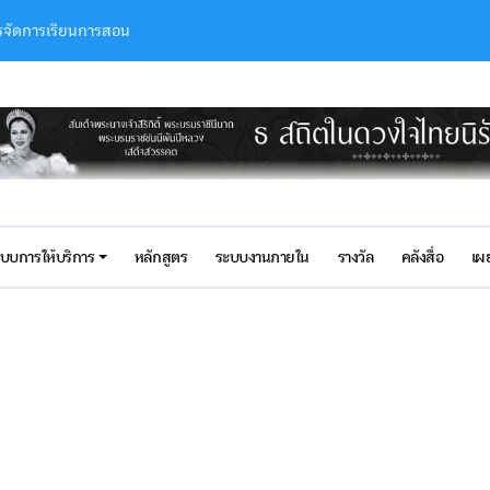
การจัดการเรียนการสอน
ดยใช้กระบือบำบัด
thaviitanasak
iitanasak
บุญกอง”
นแบบแห่งชาติ สาขา ปฐมวัย”
แบบการให้บริการ
หลักสูตร
ระบบงานภายใน
รางวัล
คลังสื่อ
เผ
ยนการสอนเด็กปฐมวัยในบริบทสถานการณ์ความไม่ปลอดภัย:แนวทางการสร้างควา
r being selected as SEAMEO SEN Canva Creativity in Educatio
ารจัดการเรียนรู้เด็กป่วยในโรงพยาบาล ตามพระราชดำริฯ