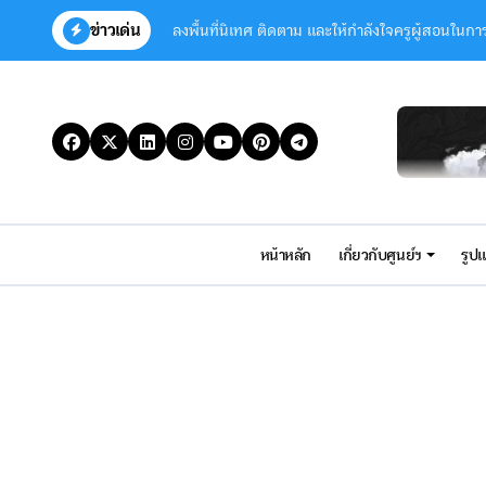
Skip
ข่าวเด่น
ลงพื้นที่นิเทศ ติดตาม และให้กำลังใจครูผู้สอนใน
to
content
มิติใหม่แห่งการฟื้นฟู! “โครงการพัฒนาเด็กพิเศษโ
Congratulations to Ms. Chanunphas Chai
Congratulations to Ms. Ayntiaya Chaithav
ขอเชิดชูเกียรติและเแสดงความยินดี “ครูอภิรักษ์ 
ขอแสดงความยินดีกับ นายอภิรักษ์ บุญกอง “ครูต้
หน้าหลัก
เกี่ยวกับศูนย์ฯ
รูป
บทความทางวิชาการการพัฒนารูปแบบการจัดการเรี
Congratulations to Abhirak Boonkong fo
กิจกรรมประเพณีลอยกระทง ประจำปี 2568
ครูสมพรเข้าร่วมการนิเทศ ติดตาม และประเมินผลก