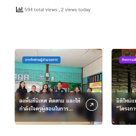
594 total views
, 2 views today
นวยการ
กิจกรรมพัฒนาครู
กิจกรรมพัฒนานักเรียน
 ติดตาม และให้
มิติใหม่แห่งการฟื้นฟู!
สอนในการ
“โครงการพัฒนาเด็กพิเศษ
การสอน
โดยใช้กระบือบำบัด