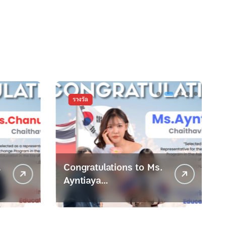
วัล
กิจกรรมพัฒนาครู
สัมพันธ์ช
ratulations to Ms.
ครูสมพรเข้าร่วมการนิเ
iaya
ติดตาม และประเมินผ
thaviitanasak
จัดการเรียนรู้เด็กป่วยใ
พยาบาล ตามพระราชดำ