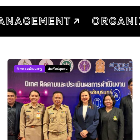
กิจกรรมพัฒนาครู
สัมพันธ์ชุมชน