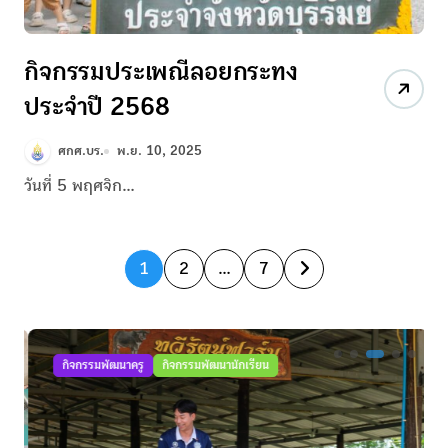
กิจกรรมประเพณีลอยกระทง
ประจำปี 2568
ศกศ.บร.
พ.ย. 10, 2025
วันที่ 5 พฤศจิก...
P
1
2
…
7
o
s
กิจกรรมพัฒนาครู
กิจกรรมพัฒนานักเรียน
t
s