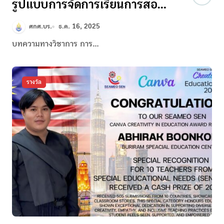
รูปแบบการจัดการเรียนการสอน
เด็กปฐมวัยในบริบทสถานการณ์
ศกศ.บร.
ธ.ค. 16, 2025
ความไม่ปลอดภัย:แนวทางการ
บทความทางวิชาการ การ…
สร้างความมั่นคงทางอารมณ์และ
การจัดมุมเรียนรู้ในครอบครัว
รางวัล