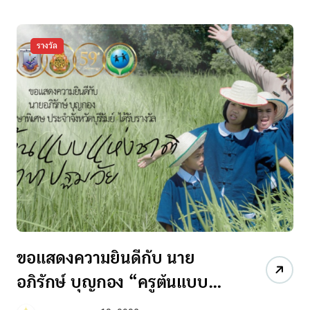
รางวัล
ขอแสดงความยินดีกับ นาย
อภิรักษ์ บุญกอง “ครูต้นแบบ
แห่งชาติ สาขา ปฐมวัย”