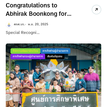
Congratulations to
Abhirak Boonkong for
being selected as SEAMEO
ศกศ.บร.
พ.ย. 20, 2025
SEN Canva Creativity in
Special Recogni...
Education Award
recipients! FromSEAMEO
กิจกรรมพัฒนานักเรียน
ภารกิจท่านผู้อำนวยการ
Regional Centre for
ภารกิจท่านรองผู้อำนวยการ
สัมพันธ์ชุมชน
Special Educational
Needs(SEAMEO SEN)