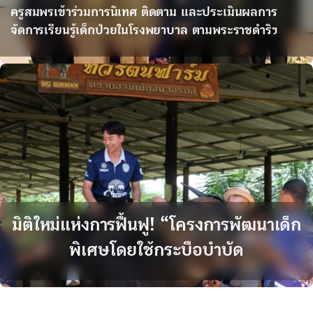
ครูสมพรเข้าร่วมการนิเทศ ติดตาม และประเมินผลการ
จัดการเรียนรู้เด็กป่วยในโรงพยาบาล ตามพระราชดำริฯ
มิติใหม่แห่งการฟื้นฟู! “โครงการพัฒนาเด็ก
พิเศษโดยใช้กระบือบำบัด