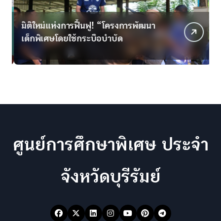
p
มิติใหม่แห่งการฟื้นฟู! “โครงการพัฒนา
C
a
เด็กพิเศษโดยใช้กระบือบำบัด
g
i
n
a
t
ศูนย์การศึกษาพิเศษ ประจำ
i
o
จังหวัดบุรีรัมย์
n