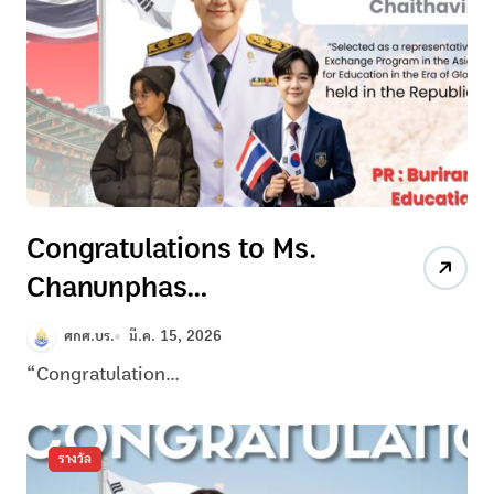
Congratulations to Ms.
Chanunphas
Chaithaviitanasak
ศกศ.บร.
มี.ค. 15, 2026
“Congratulation...
รางวัล