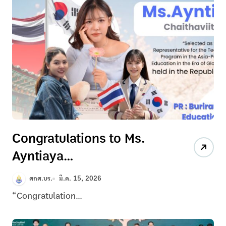
Congratulations to Ms.
Ayntiaya
Chaithaviitanasak
ศกศ.บร.
มี.ค. 15, 2026
“Congratulation...