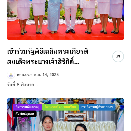
เข้าร่วมรัฐพิธีเฉลิมพระเกียรติ
สมเด็จพระนางเจ้าสิริกิติ์
พระบรมราชินีนาถ พระบรมราช
ศกศ.บร.
ส.ค. 14, 2025
ชนนีพันปีหลวง ๑๒ สิงหาคม
วันที่ 8 สิงหาค...
๒๕๖๘
กิจกรรมพัฒนาครู
กิจกรรมพัฒนานักเรียน
ภารกิจท่านผู้อำนวยการ
สัมพันธ์ชุมชน