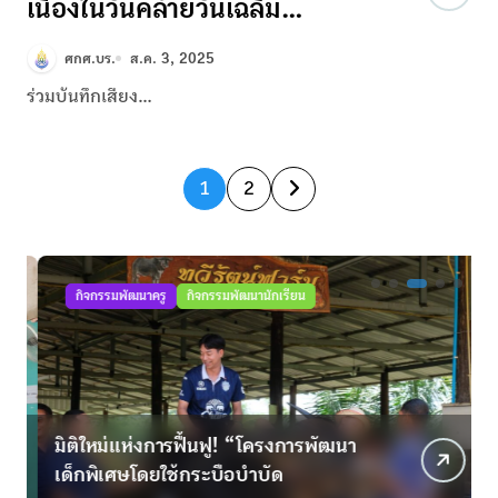
เนื่องในวันคล้ายวันเฉลิม
พระชนมพรรษา พระบาทสมเด็จ
ศกศ.บร.
ส.ค. 3, 2025
พระเจ้าอยู่หัวและสมเด็จพระนาง
ร่วมบันทึกเสียง...
เจ้าสิริกิติ์พระบรมราชินีนาถ
พระบรมราชชนนีพันปีหลวง
P
1
2
o
s
กิจกรรมพัฒนาครู
กิจกรรมพัฒนานักเรียน
t
s
p
มิติใหม่แห่งการฟื้นฟู! “โครงการพัฒนา
C
a
เด็กพิเศษโดยใช้กระบือบำบัด