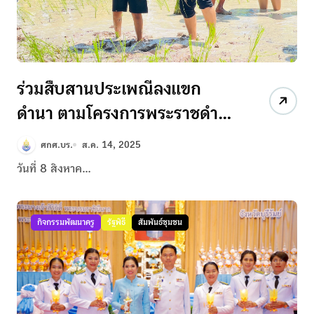
ร่วมสืบสานประเพณีลงแขก
ดำนา ตามโครงการพระราชดำริ
เศรษฐกิจพอเพียง
ศกศ.บร.
ส.ค. 14, 2025
วันที่ 8 สิงหาค...
กิจกรรมพัฒนาครู
รัฐพิธี
สัมพันธ์ชุมชน