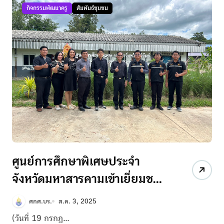
พลับพลาชัย
กิจกรรมพัฒนาครู
สัมพันธ์ชุมชน
ศูนย์การศึกษาพิเศษประจำ
จังหวัดมหาสารคามเข้าเยี่ยมชม
การบริหารจัดการหน่วยบริการ
ศกศ.บร.
ส.ค. 3, 2025
(วันที่ 19 กรกฏ...