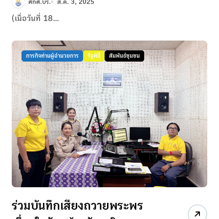
ศกศ.บร.
ส.ค. 3, 2025
2568 รุ่นที่ 2 ณ จังหวัด
(เมื่อวันที่ 18...
มหาสารคาม
ภารกิจท่านผู้อำนวยการ
รัฐพิธี
สัมพันธ์ชุมชน
ร่วมบันทึกเสียงถวายพระพร