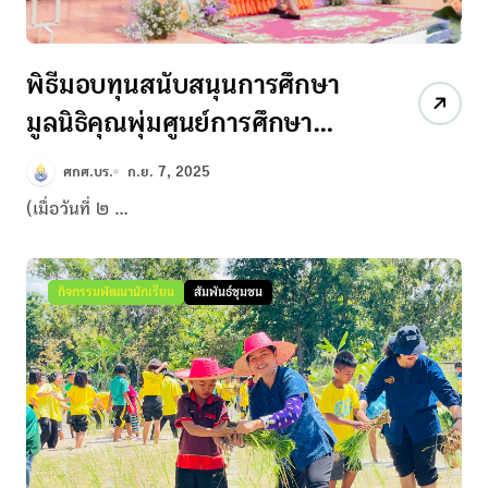
พิธีมอบทุนสนับสนุนการศึกษา
มูลนิธิคุณพุ่มศูนย์การศึกษา
พิเศษ ประจำจังหวัดบุรีรัมย์
ศกศ.บร.
ก.ย. 7, 2025
ประจำปีการศึกษา ๒๕๖๘
(เมื่อวันที่ ๒ ...
กิจกรรมพัฒนานักเรียน
สัมพันธ์ชุมชน