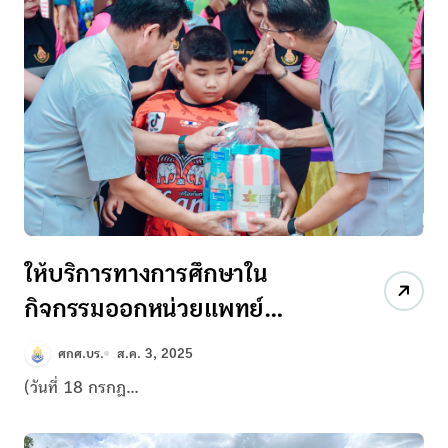
ให้บริการทางการศึกษาใน
กิจกรรมออกหน่วยแพทย์
เคลื่อนที่ พอ.สว. และโครงการ
ศกศ.บร.
ส.ค. 3, 2025
บำบัดทุกข์ บำรุงสุข วิถีใหม่
(วันที่ 18 กรกฏ...
สร้างรอยยิ้มให้ประชาชนอำเภอ