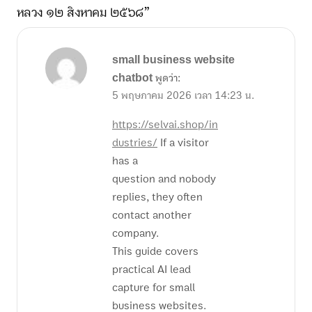
หลวง ๑๒ สิงหาคม ๒๕๖๘”
small business website
chatbot
พูดว่า:
5 พฤษภาคม 2026 เวลา 14:23 น.
https://selvai.shop/in
dustries/
If a visitor
has a
question and nobody
replies, they often
contact another
company.
This guide covers
practical AI lead
capture for small
business websites.