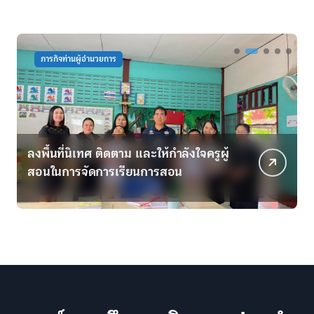
กิจกรรมพัฒนาครู
กิจกรรมพัฒนานักเรียน
มิติใหม่แห่งการฟื้นฟู! “โครงการพัฒนา
C
เด็กพิเศษโดยใช้กระบือบำบัด