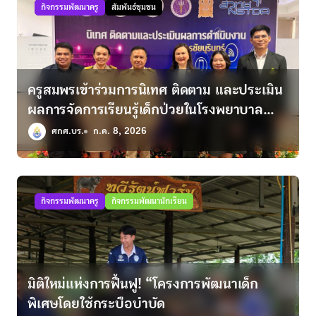
กิจกรรมพัฒนาครู
สัมพันธ์ชุมชน
ครูสมพรเข้าร่วมการนิเทศ ติดตาม และประเมิน
ผลการจัดการเรียนรู้เด็กป่วยในโรงพยาบาล
ตามพระราชดำริฯ
ศกศ.บร.
ก.ค. 8, 2026
กิจกรรมพัฒนาครู
กิจกรรมพัฒนานักเรียน
มิติใหม่แห่งการฟื้นฟู! “โครงการพัฒนาเด็ก
พิเศษโดยใช้กระบือบำบัด