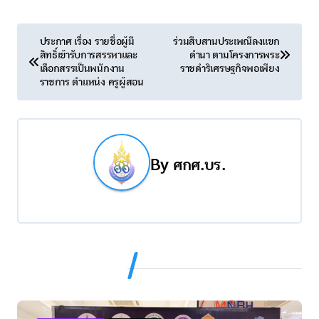
แ
ประกาศ เรื่อง รายชื่อผู้มี
ร่วมสืบสานประเพณีลงแขก
สิทธิ์เข้ารับการสรรหาและ
ดำนา ตามโครงการพระ
น
เลือกสรรเป็นพนักงาน
ราชดำริเศรษฐกิจพอเพียง
ราชการ ตำแหน่ง ครูผู้สอน
ะ
แ
น
By
ศกศ.บร.
ว
เ
รื่
Related Post
อ
ง