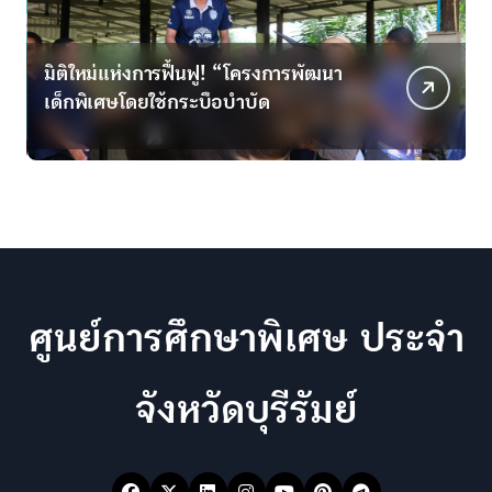
มิติใหม่แห่งการฟื้นฟู! “โครงการพัฒนา
C
เด็กพิเศษโดยใช้กระบือบำบัด
ศูนย์การศึกษาพิเศษ ประจำ
จังหวัดบุรีรัมย์