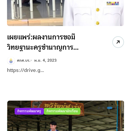
เผยแพร่:ผลงานการขอมี
วิทยฐานะครูชำนาญการ
ว21+วPA (ไฟล์แก้ไขได้)
ศกศ.บร.
พ.ย. 4, 2023
https://drive.g...
กิจกรรมพัฒนาครู
กิจกรรมพัฒนานักเรียน