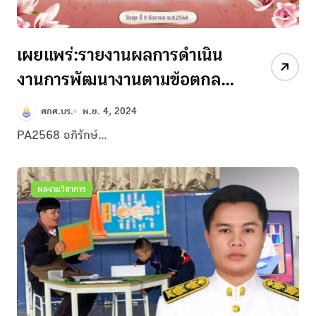
เผยแพร่:รายงานผลการดำเนิน
งานการพัฒนางานตามข้อตกลง
(Performance Agreement :
ศกศ.บร.
พ.ย. 4, 2024
PA )2568
PA2568 อภิรักษ์...
ผลงานวิชาการ