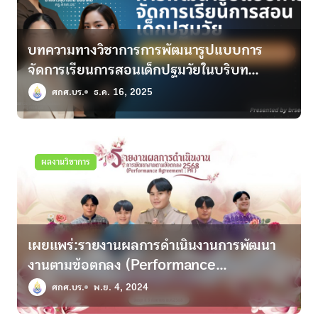
บทความทางวิชาการการพัฒนารูปแบบการ
จัดการเรียนการสอนเด็กปฐมวัยในบริบท
สถานการณ์ความไม่ปลอดภัย:แนวทางการสร้าง
ศกศ.บร.
ธ.ค. 16, 2025
ความมั่นคงทางอารมณ์และการจัดมุมเรียนรู้ใน
ครอบครัว
ผลงานวิชาการ
เผยแพร่:รายงานผลการดำเนินงานการพัฒนา
งานตามข้อตกลง (Performance
Agreement : PA )2568
ศกศ.บร.
พ.ย. 4, 2024