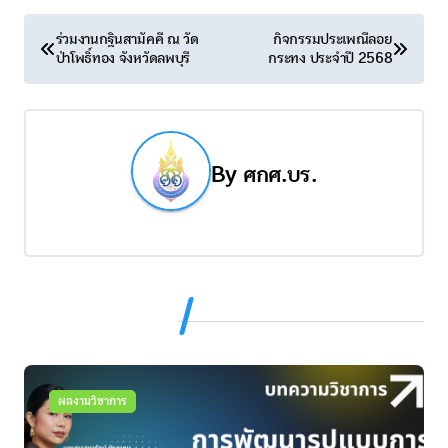
แ
ร่วมงานกฐินสามัคคี ณ วัด
กิจกรรมประเพณีลอย
ป่าโพธิ์ทอง จังหวัดลพบุรี
กระทง ประจำปี 2568
น
ะ
แ
By
ศกศ.บร.
น
ว
เ
รื่
Related Post
อ
ง
ผลงานวิชาการ