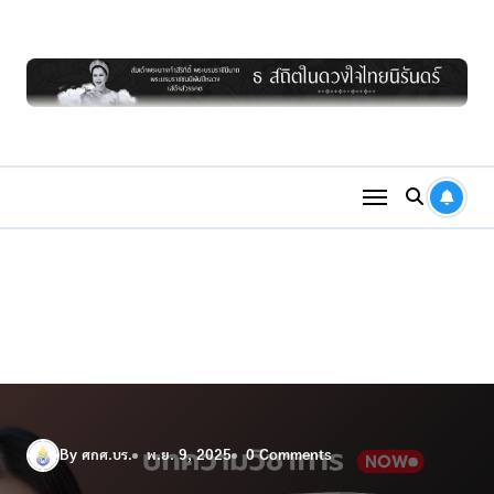
Skip
to
content
By ศกศ.บร.
พ.ย. 9, 2025
0 Comments