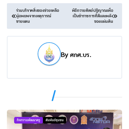
แ
ร่วมบริจาคสิ่งของช่วยเหลือ
พิธีถวายสัตย์ปฏิญาณเพื่อ
ผู้อพยพจากเหตุการณ์
เป็นข้าราชการที่ดีและพลัง
น
ชายแดน
ของแผ่นดิน
ะ
แ
น
By
ศกศ.บร.
ว
เ
รื่
Related Post
อ
ง
กิจกรรมพัฒนาครู
สัมพันธ์ชุมชน