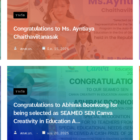
รางวัล
Congratulations to Ms. Ayntiaya
Chaithaviitanasak
ศกศ.บร.
มี.ค. 15, 2026
รางวัล
Congratulations to Abhirak Boonkong for
being selected as SEAMEO SEN Canva
Creativity in Education A…
ศกศ.บร.
พ.ย. 20, 2025