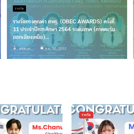
รางวัล
รางวัลทรงคุณค่า สพฐ. (OBEC AWARDS) ครั้งที่
11 ประจำปีการศึกษา 2564 ระดับภาค (ภาคตะวัน
ออกเฉียงเหนือ)…
ศกศ.บร.
ส.ค. 30, 2022
รางวัล