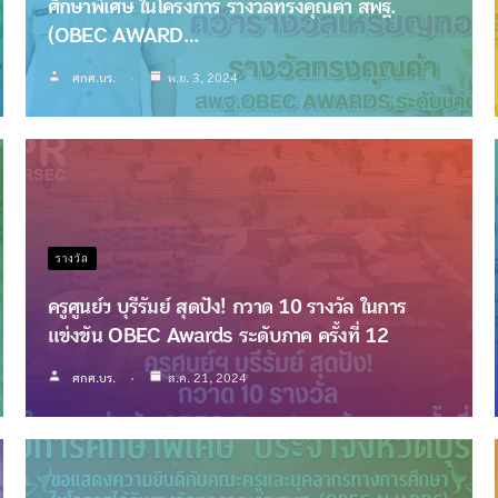
ศึกษาพิเศษ ในโครงการ รางวัลทรงคุณค่า สพฐ.
(OBEC AWARD…
ศกศ.บร.
พ.ย. 3, 2024
รางวัล
ครูศูนย์ฯ​ บุรีรัมย์​ สุดปัง! กวาด 10 รางวัล ในการ
แข่งขัน OBEC Awards ระดับภาค ครั้งที่ 12
ศกศ.บร.
ส.ค. 21, 2024