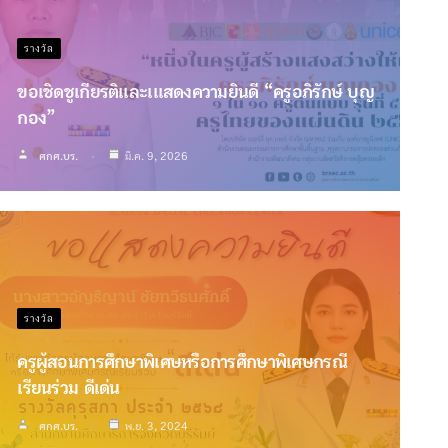
รางวัล
ขอเชิดชูเกียรติและเแสดงความยินดี “ครูอภิรักษ์ บุญ
กอง”
ศกศ.บร.
มี.ค. 9, 2026
รางวัล
ครูผู้สอนการศึกษาพิเศษหรือการศึกษาพิเศษกรณี
เรียนร่วม ดีเด่น
ศกศ.บร.
พ.ย. 3, 2024