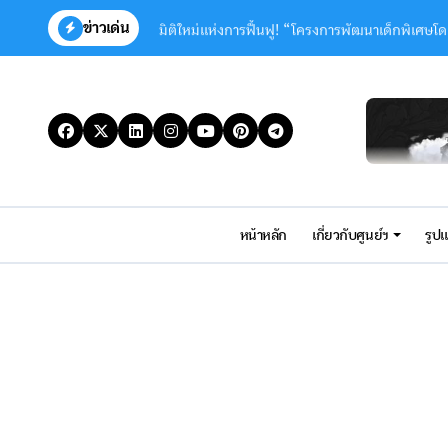
Skip
ข่าวเด่น
มิติใหม่แห่งการฟื้นฟู! “โครงการพัฒนาเด็กพิเศษโ
to
content
Congratulations to Ms. Chanunphas Chai
Congratulations to Ms. Ayntiaya Chaithav
ขอเชิดชูเกียรติและเแสดงความยินดี “ครูอภิรักษ์ 
ขอแสดงความยินดีกับ นายอภิรักษ์ บุญกอง “ครูต้
บทความทางวิชาการการพัฒนารูปแบบการจัดการเรี
หน้าหลัก
เกี่ยวกับศูนย์ฯ
รูป
Congratulations to Abhirak Boonkong fo
กิจกรรมประเพณีลอยกระทง ประจำปี 2568
ครูสมพรเข้าร่วมการนิเทศ ติดตาม และประเมินผลก