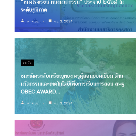
“หนึ่งโรงเรียน หนึ่งนวัตกรรม” ประจำปี ๒๕๖๘ ใน
ระดับภูมิภาค
ศกศ.บร.
พ.ย. 3, 2024
รางวัล
ชนะเลิศระดับเหรียญทอง ครูผู้สอนยอดเยี่ยม ด้าน
นวัตกรรมและเทคโนโลยีเพื่อการเรียนการสอน สพฐ.
OBEC AWARD…
ศกศ.บร.
พ.ย. 3, 2024