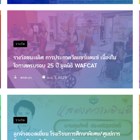
รางวัล
รางวัลชนะเลิศ การประกวดวีลแชร์แดนซ์ เนื่องใน
โอกาสครบรอบ 25 ปี มูลนิธิ WAFCAT
ศกศ.บร.
พ.ย. 3, 2024
รางวัล
ลูกจ้างยอดเยี่ยม โรงเรียนการศึกษาพิเศษ/ศูนย์การ