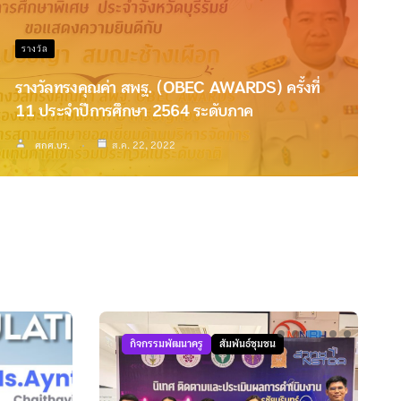
รางวัล
รางวัลทรงคุณค่า สพฐ. (OBEC AWARDS) ครั้งที่
11 ประจำปีการศึกษา 2564 ระดับภาค
ศกศ.บร.
ส.ค. 22, 2022
กิจกรรมพัฒนาครู
สัมพันธ์ชุมชน