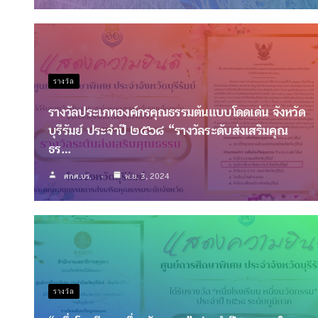
รางวัล
รางวัลประเภทองค์กรคุณธรรมต้นแบบโดดเด่น จังหวัด
บุรีรัมย์ ประจำปี ๒๕๖๘ “รางวัลระดับส่งเสริมคุณ
ธร…
ศกศ.บร.
พ.ย. 3, 2024
รางวัล