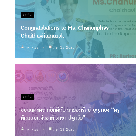
รางวัล
Congratulations to Ms. Chanunphas
Chaithaviitanasak
ศกศ.บร.
มี.ค. 15, 2026
รางวัล
ขอแสดงความยินดีกับ นายอภิรักษ์ บุญกอง “ครู
ต้นแบบแห่งชาติ สาขา ปฐมวัย”
ศกศ.บร.
ม.ค. 18, 2026