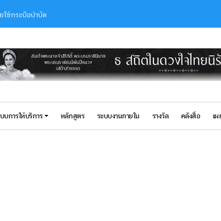
ดยใช้กระบือบำบัด
thaviitanasak
iitanasak
บุญกอง”
นแบบแห่งชาติ สาขา ปฐมวัย”
ยนการสอนเด็กปฐมวัยในบริบทสถานการณ์ความไม่ปลอดภัย:แนวทางการสร้างควา
แบบการให้บริการ
หลักสูตร
ระบบงานภายใน
รางวัล
คลังสื่อ
เผ
r being selected as SEAMEO SEN Canva Creativity in Educatio
ารจัดการเรียนรู้เด็กป่วยในโรงพยาบาล ตามพระราชดำริฯ