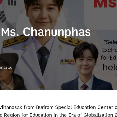
o Ms. Chanunphas
tanasak
 Region for Education in the Era of Globalization 2