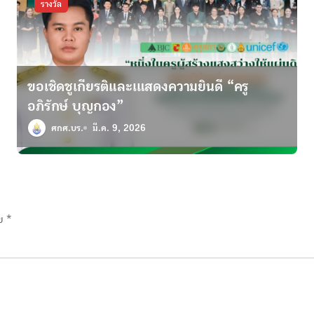
รางวัล
ขอเชิดชูเกียรติและเแสดงความยินดี “ครู
อภิรักษ์ บุญกอง”
ศกศ.บร.
มี.ค. 9, 2026
าย
*