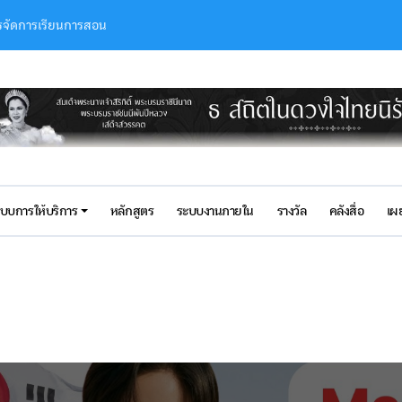
การจัดการเรียนการสอน
ดยใช้กระบือบำบัด
thaviitanasak
iitanasak
บุญกอง”
นแบบแห่งชาติ สาขา ปฐมวัย”
แบบการให้บริการ
หลักสูตร
ระบบงานภายใน
รางวัล
คลังสื่อ
เผ
ยนการสอนเด็กปฐมวัยในบริบทสถานการณ์ความไม่ปลอดภัย:แนวทางการสร้างควา
r being selected as SEAMEO SEN Canva Creativity in Educatio
ารจัดการเรียนรู้เด็กป่วยในโรงพยาบาล ตามพระราชดำริฯ