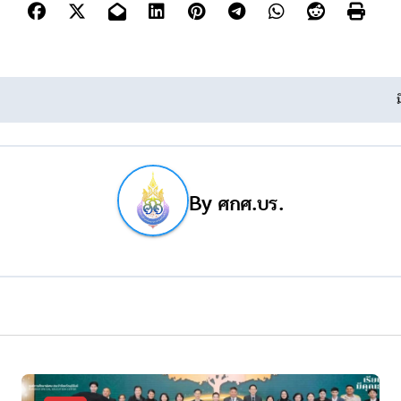
By
ศกศ.บร.