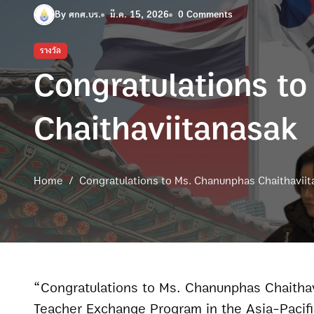
By ศกศ.บร.
มี.ค. 15, 2026
0 Comments
รางวัล
Congratulations t
Chaithaviitanasak
Home
Congratulations to Ms. Chanunphas Chaithavii
“Congratulations to Ms. Chanunphas Chaithaviitanasak from Buriram Special Education Center on being selected as a representative of the
Teacher Exchange Program in the Asia-Pacific