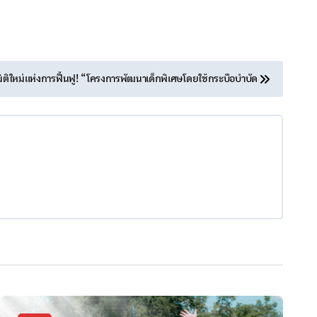
มิติใหม่แห่งการฟื้นฟู! “โครงการพัฒนาเด็กพิเศษโดยใช้กระบือบำบัด