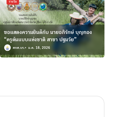
รางวัล
ขอแสดงความยินดีกับ นายอภิรักษ์ บุญกอง
“ครูต้นแบบแห่งชาติ สาขา ปฐมวัย”
ศกศ.บร.
ม.ค. 18, 2026