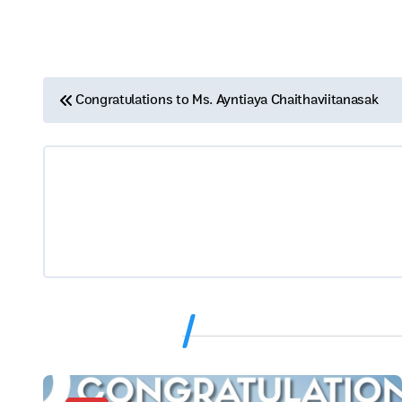
แ
Congratulations to Ms. Ayntiaya Chaithaviitanasak
น
ะ
แ
น
ว
เ
Related Post
รื่
อ