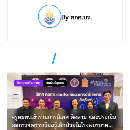
แ
น
By
ศกศ.บร.
ว
เ
รื่
Related Post
อ
ง
กิจกรรมพัฒนาครู
สัมพันธ์ชุมชน
ครูสมพรเข้าร่วมการนิเทศ ติดตาม และประเมิน
ผลการจัดการเรียนรู้เด็กป่วยในโรงพยาบาล