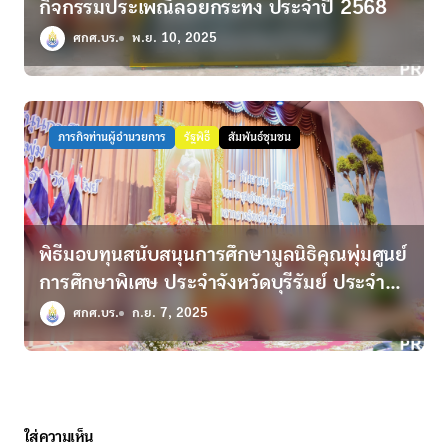
กิจกรรมประเพณีลอยกระทง ประจำปี 2568
ศกศ.บร.
พ.ย. 10, 2025
ภารกิจท่านผู้อำนวยการ
รัฐพิธี
สัมพันธ์ชุมชน
พิธีมอบทุนสนับสนุนการศึกษามูลนิธิคุณพุ่มศูนย์
การศึกษาพิเศษ ประจำจังหวัดบุรีรัมย์ ประจำปี
การศึกษา ๒๕๖๘
ศกศ.บร.
ก.ย. 7, 2025
ใส่ความเห็น