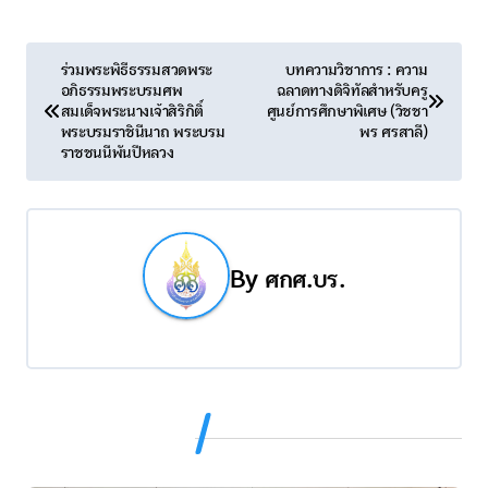
แ
ร่วมพระพิธีธรรมสวดพระ
บทความวิชาการ : ความ
อภิธรรมพระบรมศพ
ฉลาดทางดิจิทัลสำหรับครู
น
สมเด็จพระนางเจ้าสิริกิติ์
ศูนย์การศึกษาพิเศษ (วิชชา
พระบรมราชินีนาถ พระบรม
พร ศรสาลี)
ะ
ราชชนนีพันปีหลวง
แ
น
By
ศกศ.บร.
ว
เ
รื่
อ
Related Post
ง